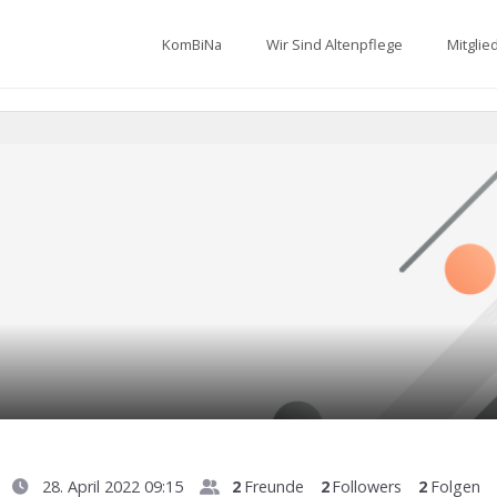
KomBiNa
Wir Sind Altenpflege
Mitglie
28. April 2022 09:15
2
Freunde
2
Followers
2
Folgen