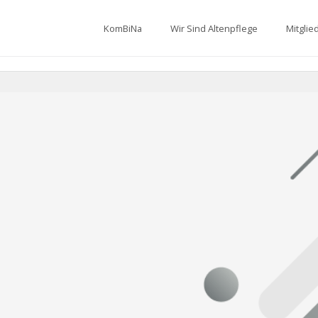
KomBiNa
Wir Sind Altenpflege
Mitglie