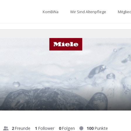
KomBiNa
Wir Sind Altenpflege
Mitglie
2
Freunde
1
Follower
0
Folgen
100
Punkte