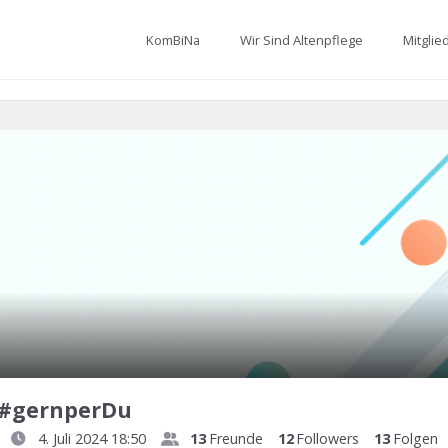
KomBiNa
Wir Sind Altenpflege
Mitglie
 #gernperDu
4. Juli 2024 18:50
13
Freunde
12
Followers
13
Folgen